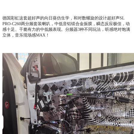
德国彩虹这套超好声的向日葵仿生学，和对数螺旋的设计超好声
SL
PRO-C260两分频套装喇叭
，
中低音铝镁合金振膜，瞬态反应极佳，动
感十足、干脆有力的中低频表现。
分频器
3种不同玩法，听感
绝对
饱满
立体，音乐现场感
MAX
！