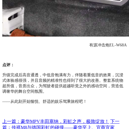
有源冲击炮
EL-W68A
点评：
升级完成后高音通透，中低音饱满有力，伴随着重低音的效果，沉浸
式体验感很强，并且音频的精准性也得到了很大的改善。整套系统物
超所值，音质出众，为驾驶者提供超越听觉之外的感动空间，营造低
调奢华的舞台空间氛围。
——从此刻开始愉悦、舒适的娱乐驾乘旅程吧！
上一篇：豪华MPV丰田塞纳，彩虹之声，极致绽放！
下一
篇：传祺M8与德国彩虹的碰撞——豪华至上、宜商宜家