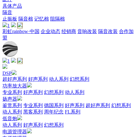
具体产品
隔音
止振板
隔音棉
记忆棉
阻隔棉
1
彩虹rainbow·中国
企业动态
经销商
音响改装
隔音改装
合作加
盟
1
DSP
超好声系列
好声系列
动人系列
幻想系列
功率放大器
专业系列
好声系列
幻想系列
动人系列
扬声器
鉴赏系列
专业系列
德国系列
好声系列
超好声系列
幻想系列
动人系列
黑客系列
周年纪念
FL系列
低音炮
动人系列
好声系列
幻想系列
电源管理器