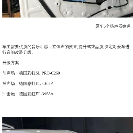
原车
6个扬声器喇叭
车主需要优质的音乐听感，立体声的效果
,提升驾乘品质,决定对爱车进
行音响改装升级。
升级方案：
前声场：德国彩虹
SL PRO-C260
后声场：德国彩虹
EL-C6.2P
冲击炮：德国彩虹
EL-W68A