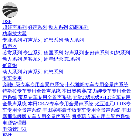
DSP
超好声系列
好声系列
动人系列
幻想系列
功率放大器
专业系列
好声系列
幻想系列
动人系列
扬声器
鉴赏系列
专业系列
德国系列
好声系列
超好声系列
幻想系列
动人系列
黑客系列
周年纪念
FL系列
低音炮
动人系列
好声系列
幻想系列
专车专用
奔驰C级专车专用全景声系统
十代雅阁专车专用全景声系统
特斯拉专车专用全景声系统
本田奥德赛/艾力绅专车专用全景
声系统
宝马专车专用全景声系统
奔驰C级/E级/GLC专车专用
全景声系统
本田CR-V专车专用全景声系统
比亚迪元PLUS专
车专用全景声系统
丰田塞那豪华版专车专用全景声系统
丰田
塞那旗舰版专车专用全景声系统
凯美瑞专车专用全景声系统
电源管理器
电源管理器
配件