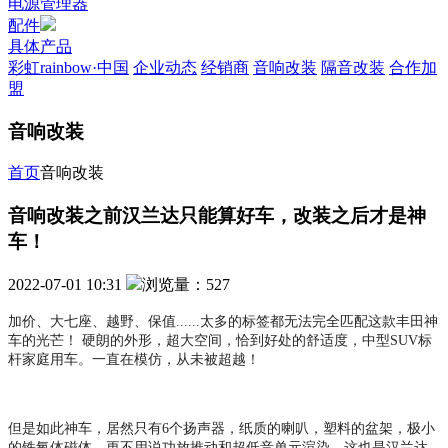
电源管理器
配件
具体产品
彩虹rainbow·中国
企业动态
经销商
音响改装
隔音改装
合作加
盟
音响改装
首页
音响改装
音响改装之前汉兰达只能算好车，改装之后才是神
车！
2022-07-01 10:31
浏览量：527
加价、大七座、越野、保值
......
太多的标签都无法完全匹配这款丰田神
车的光芒！
硬朗的外形，超大空间，恰到好处的舒适度，中型
SUV标
杆
家庭用车。一直在模仿，从未被超越！
但是如此神车，居然只有
6个扬声器，纸质的喇叭，塑料的盆架，极小
的铁氧体磁体，更不用说功放推动和超低音单元渲染，这也是汉兰达