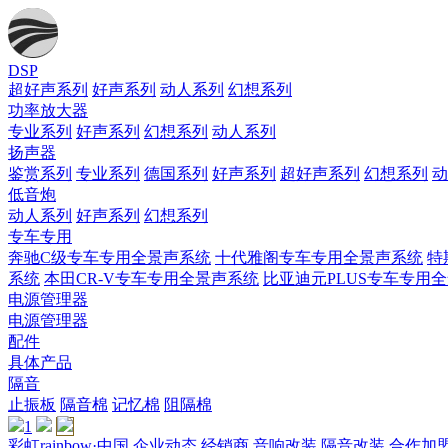
DSP
超好声系列
好声系列
动人系列
幻想系列
功率放大器
专业系列
好声系列
幻想系列
动人系列
扬声器
鉴赏系列
专业系列
德国系列
好声系列
超好声系列
幻想系列
动
低音炮
动人系列
好声系列
幻想系列
专车专用
奔驰C级专车专用全景声系统
十代雅阁专车专用全景声系统
特
系统
本田CR-V专车专用全景声系统
比亚迪元PLUS专车专用
电源管理器
电源管理器
配件
具体产品
隔音
止振板
隔音棉
记忆棉
阻隔棉
1
彩虹rainbow·中国
企业动态
经销商
音响改装
隔音改装
合作加