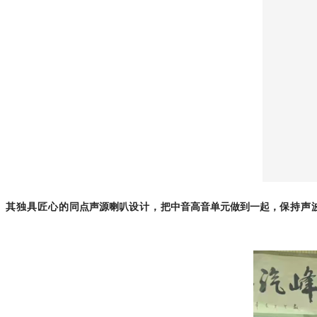
其
独具匠心的
同点声源喇叭
设计
，
把中音高音单元做到一起，
保持声