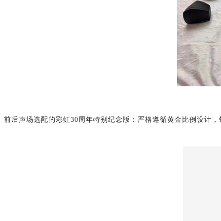
前后声场选配的
彩虹
30周年特别纪念版
：
严格遵循黄金比例
设计，