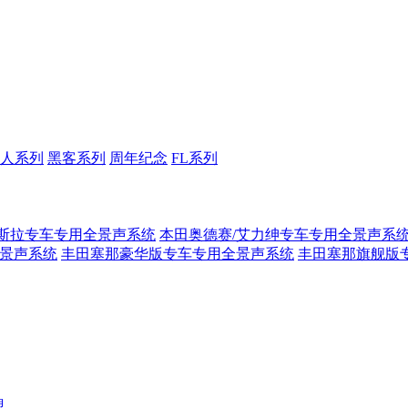
人系列
黑客系列
周年纪念
FL系列
斯拉专车专用全景声系统
本田奥德赛/艾力绅专车专用全景声系
全景声系统
丰田塞那豪华版专车专用全景声系统
丰田塞那旗舰版
盟