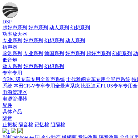
DSP
超好声系列
好声系列
动人系列
幻想系列
功率放大器
专业系列
好声系列
幻想系列
动人系列
扬声器
鉴赏系列
专业系列
德国系列
好声系列
超好声系列
幻想系列
动
低音炮
动人系列
好声系列
幻想系列
专车专用
奔驰C级专车专用全景声系统
十代雅阁专车专用全景声系统
特
系统
本田CR-V专车专用全景声系统
比亚迪元PLUS专车专用
电源管理器
电源管理器
配件
具体产品
隔音
止振板
隔音棉
记忆棉
阻隔棉
1
彩虹rainbow·中国
企业动态
经销商
音响改装
隔音改装
合作加