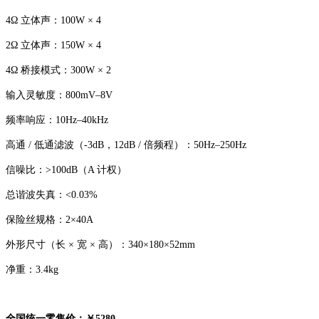
4Ω 立体声：100W × 4
2Ω 立体声：150W × 4
4Ω 桥接模式：300W × 2
输入灵敏度：800mV–8V
频率响应：10Hz–40kHz
高通 / 低通滤波（-3dB，12dB / 倍频程）：50Hz–250Hz
信噪比：>100dB（A 计权）
总谐波失真：<0.03%
保险丝规格：2×40A
外形尺寸（长 × 宽 × 高）：340×180×52mm
净重：3.4kg
全国统一零售价：￥5280