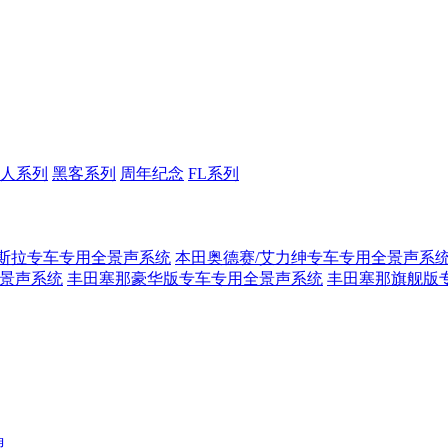
人系列
黑客系列
周年纪念
FL系列
斯拉专车专用全景声系统
本田奥德赛/艾力绅专车专用全景声系
全景声系统
丰田塞那豪华版专车专用全景声系统
丰田塞那旗舰版
盟