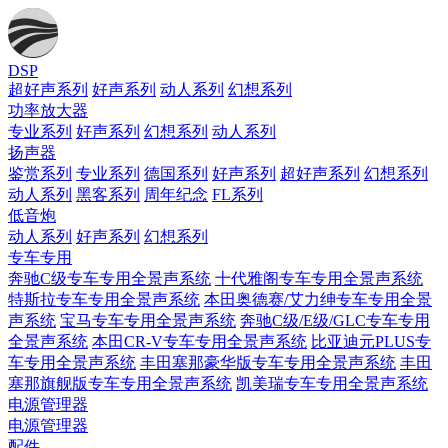
DSP
超好声系列
好声系列
动人系列
幻想系列
功率放大器
专业系列
好声系列
幻想系列
动人系列
扬声器
鉴赏系列
专业系列
德国系列
好声系列
超好声系列
幻想系列
动人系列
黑客系列
周年纪念
FL系列
低音炮
动人系列
好声系列
幻想系列
专车专用
奔驰C级专车专用全景声系统
十代雅阁专车专用全景声系统
特斯拉专车专用全景声系统
本田奥德赛/艾力绅专车专用全景
声系统
宝马专车专用全景声系统
奔驰C级/E级/GLC专车专用
全景声系统
本田CR-V专车专用全景声系统
比亚迪元PLUS专
车专用全景声系统
丰田塞那豪华版专车专用全景声系统
丰田
塞那旗舰版专车专用全景声系统
凯美瑞专车专用全景声系统
电源管理器
电源管理器
配件