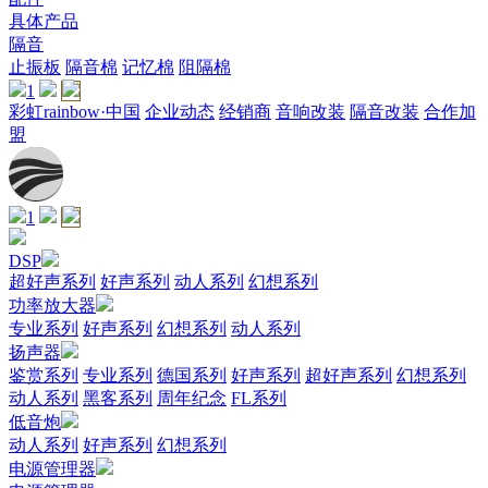
具体产品
隔音
止振板
隔音棉
记忆棉
阻隔棉
1
彩虹rainbow·中国
企业动态
经销商
音响改装
隔音改装
合作加
盟
1
DSP
超好声系列
好声系列
动人系列
幻想系列
功率放大器
专业系列
好声系列
幻想系列
动人系列
扬声器
鉴赏系列
专业系列
德国系列
好声系列
超好声系列
幻想系列
动人系列
黑客系列
周年纪念
FL系列
低音炮
动人系列
好声系列
幻想系列
电源管理器