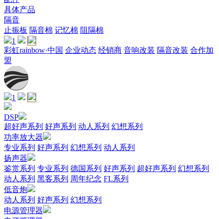
具体产品
隔音
止振板
隔音棉
记忆棉
阻隔棉
1
彩虹rainbow·中国
企业动态
经销商
音响改装
隔音改装
合作加
盟
1
DSP
超好声系列
好声系列
动人系列
幻想系列
功率放大器
专业系列
好声系列
幻想系列
动人系列
扬声器
鉴赏系列
专业系列
德国系列
好声系列
超好声系列
幻想系列
动人系列
黑客系列
周年纪念
FL系列
低音炮
动人系列
好声系列
幻想系列
电源管理器