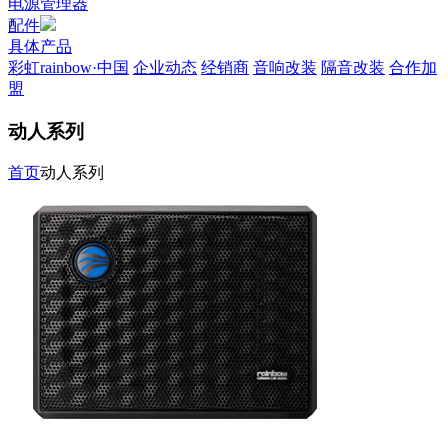
电源管理器
配件
具体产品
彩虹rainbow·中国
企业动态
经销商
音响改装
隔音改装
合作加
盟
动人系列
首页
动人系列