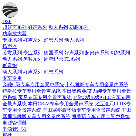
DSP
超好声系列
好声系列
动人系列
幻想系列
功率放大器
专业系列
好声系列
幻想系列
动人系列
扬声器
鉴赏系列
专业系列
德国系列
好声系列
超好声系列
幻想系列
动人系列
黑客系列
周年纪念
FL系列
低音炮
动人系列
好声系列
幻想系列
专车专用
奔驰C级专车专用全景声系统
十代雅阁专车专用全景声系统
特斯拉专车专用全景声系统
本田奥德赛/艾力绅专车专用全景
声系统
宝马专车专用全景声系统
奔驰C级/E级/GLC专车专用
全景声系统
本田CR-V专车专用全景声系统
比亚迪元PLUS专
车专用全景声系统
丰田塞那豪华版专车专用全景声系统
丰田
塞那旗舰版专车专用全景声系统
凯美瑞专车专用全景声系统
电源管理器
电源管理器
配件