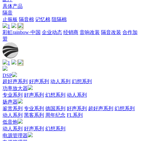
具体产品
隔音
止振板
隔音棉
记忆棉
阻隔棉
1
彩虹rainbow·中国
企业动态
经销商
音响改装
隔音改装
合作加
盟
1
DSP
超好声系列
好声系列
动人系列
幻想系列
功率放大器
专业系列
好声系列
幻想系列
动人系列
扬声器
鉴赏系列
专业系列
德国系列
好声系列
超好声系列
幻想系列
动人系列
黑客系列
周年纪念
FL系列
低音炮
动人系列
好声系列
幻想系列
电源管理器