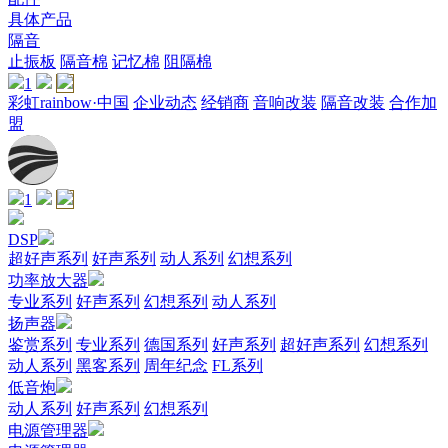
具体产品
隔音
止振板
隔音棉
记忆棉
阻隔棉
1
彩虹rainbow·中国
企业动态
经销商
音响改装
隔音改装
合作加
盟
1
DSP
超好声系列
好声系列
动人系列
幻想系列
功率放大器
专业系列
好声系列
幻想系列
动人系列
扬声器
鉴赏系列
专业系列
德国系列
好声系列
超好声系列
幻想系列
动人系列
黑客系列
周年纪念
FL系列
低音炮
动人系列
好声系列
幻想系列
电源管理器