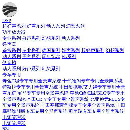
DSP
超好声系列
好声系列
动人系列
幻想系列
功率放大器
专业系列
好声系列
幻想系列
动人系列
扬声器
鉴赏系列
专业系列
德国系列
好声系列
超好声系列
幻想系列
动人系列
黑客系列
周年纪念
FL系列
低音炮
动人系列
好声系列
幻想系列
专车专用
奔驰C级专车专用全景声系统
十代雅阁专车专用全景声系统
特斯拉专车专用全景声系统
本田奥德赛/艾力绅专车专用全景
声系统
宝马专车专用全景声系统
奔驰C级/E级/GLC专车专用
全景声系统
本田CR-V专车专用全景声系统
比亚迪元PLUS专
车专用全景声系统
丰田塞那豪华版专车专用全景声系统
丰田
塞那旗舰版专车专用全景声系统
凯美瑞专车专用全景声系统
电源管理器
电源管理器
配件