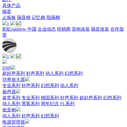
具体产品
隔音
止振板
隔音棉
记忆棉
阻隔棉
1
彩虹rainbow·中国
企业动态
经销商
音响改装
隔音改装
合作加
盟
1
DSP
超好声系列
好声系列
动人系列
幻想系列
功率放大器
专业系列
好声系列
幻想系列
动人系列
扬声器
鉴赏系列
专业系列
德国系列
好声系列
超好声系列
幻想系列
动人系列
黑客系列
周年纪念
FL系列
低音炮
动人系列
好声系列
幻想系列
电源管理器