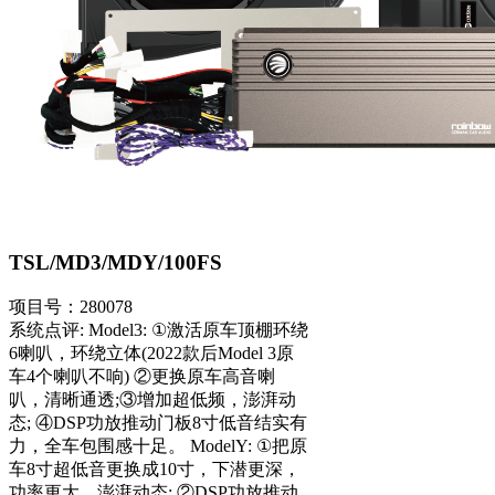
TSL/MD3/MDY/100FS
项目号：280078
系统点评: Model3: ①激活原车顶棚环绕
6喇叭，环绕立体(2022款后Model 3原
车4个喇叭不响) ②更换原车高音喇
叭，清晰通透;③增加超低频，澎湃动
态; ④DSP功放推动门板8寸低音结实有
力，全车包围感十足。 ModelY: ①把原
车8寸超低音更换成10寸，下潜更深，
功率更大，澎湃动态; ②DSP功放推动