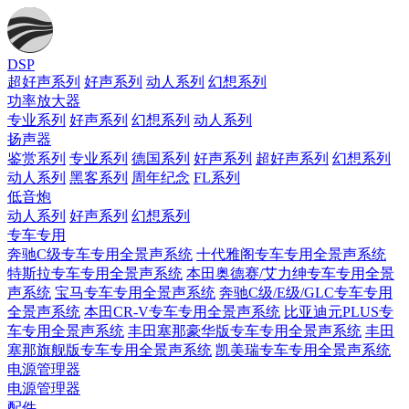
DSP
超好声系列
好声系列
动人系列
幻想系列
功率放大器
专业系列
好声系列
幻想系列
动人系列
扬声器
鉴赏系列
专业系列
德国系列
好声系列
超好声系列
幻想系列
动人系列
黑客系列
周年纪念
FL系列
低音炮
动人系列
好声系列
幻想系列
专车专用
奔驰C级专车专用全景声系统
十代雅阁专车专用全景声系统
特斯拉专车专用全景声系统
本田奥德赛/艾力绅专车专用全景
声系统
宝马专车专用全景声系统
奔驰C级/E级/GLC专车专用
全景声系统
本田CR-V专车专用全景声系统
比亚迪元PLUS专
车专用全景声系统
丰田塞那豪华版专车专用全景声系统
丰田
塞那旗舰版专车专用全景声系统
凯美瑞专车专用全景声系统
电源管理器
电源管理器
配件