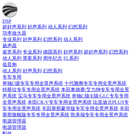
DSP
超好声系列
好声系列
动人系列
幻想系列
功率放大器
专业系列
好声系列
幻想系列
动人系列
扬声器
鉴赏系列
专业系列
德国系列
好声系列
超好声系列
幻想系列
动人系列
黑客系列
周年纪念
FL系列
低音炮
动人系列
好声系列
幻想系列
专车专用
奔驰C级专车专用全景声系统
十代雅阁专车专用全景声系统
特斯拉专车专用全景声系统
本田奥德赛/艾力绅专车专用全景
声系统
宝马专车专用全景声系统
奔驰C级/E级/GLC专车专用
全景声系统
本田CR-V专车专用全景声系统
比亚迪元PLUS专
车专用全景声系统
丰田塞那豪华版专车专用全景声系统
丰田
塞那旗舰版专车专用全景声系统
凯美瑞专车专用全景声系统
电源管理器
电源管理器
配件