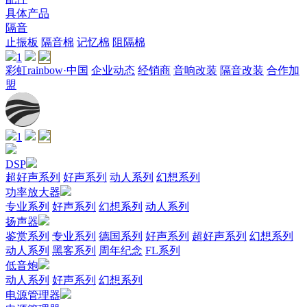
具体产品
隔音
止振板
隔音棉
记忆棉
阻隔棉
1
彩虹rainbow·中国
企业动态
经销商
音响改装
隔音改装
合作加
盟
1
DSP
超好声系列
好声系列
动人系列
幻想系列
功率放大器
专业系列
好声系列
幻想系列
动人系列
扬声器
鉴赏系列
专业系列
德国系列
好声系列
超好声系列
幻想系列
动人系列
黑客系列
周年纪念
FL系列
低音炮
动人系列
好声系列
幻想系列
电源管理器