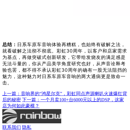
总结：
日系车原车音响体验再糟糕，也始终有破解之法，
就看破解之法彻不彻底。彩虹30周年，以客户和店家需求
为基点，再做突破式创新研发，它带给发烧友的满足感是
无法斗量的，你从产品美学角度研究也好，从声音诠释考
验也罢，都不得不承认彩虹30周年的确有一股无法阻挡的
魅力，这种魅力对日系车原车音响的两大通病更是致命一
击。
上一篇：音响界的“鸿星尔克”，彩虹同点声源喇叭火速爆红背
后的秘密
下一篇：一个月卖100+台6000元以上的DSP，这家
店为何如此豪横？
联系我们
隐私