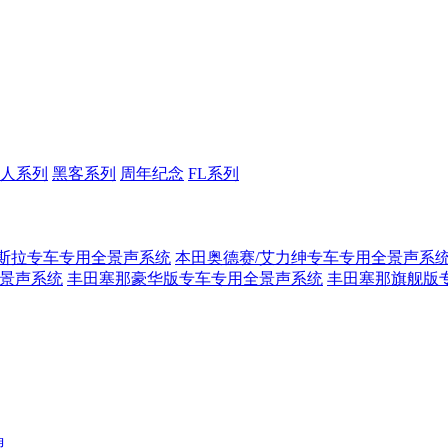
人系列
黑客系列
周年纪念
FL系列
斯拉专车专用全景声系统
本田奥德赛/艾力绅专车专用全景声系
全景声系统
丰田塞那豪华版专车专用全景声系统
丰田塞那旗舰版
盟