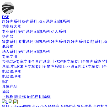
DSP
超好声系列
好声系列
动人系列
幻想系列
功率放大器
专业系列
好声系列
幻想系列
动人系列
扬声器
鉴赏系列
专业系列
德国系列
好声系列
超好声系列
幻想系列
动
低音炮
动人系列
好声系列
幻想系列
专车专用
奔驰C级专车专用全景声系统
十代雅阁专车专用全景声系统
特
系统
本田CR-V专车专用全景声系统
比亚迪元PLUS专车专用
电源管理器
电源管理器
配件
具体产品
隔音
止振板
隔音棉
记忆棉
阻隔棉
1
彩虹rainbow·中国
企业动态
经销商
音响改装
隔音改装
合作加