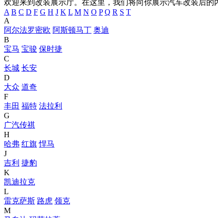
欢迎来到改装展示厅。在这里，我们将向你展示汽车改装后的
A
B
C
D
F
G
H
J
K
L
M
N
O
P
Q
R
S
T
A
阿尔法罗密欧
阿斯顿马丁
奥迪
B
宝马
宝骏
保时捷
C
长城
长安
D
大众
道奇
F
丰田
福特
法拉利
G
广汽传祺
H
哈弗
红旗
悍马
J
吉利
捷豹
K
凯迪拉克
L
雷克萨斯
路虎
领克
M