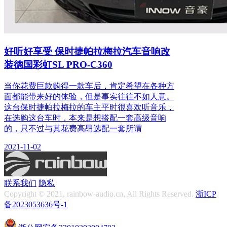
好听好享受 保时捷帕拉梅拉汽车音响改
装德国彩虹SL PRO-C360
当你花费巨款购得一款车后，肯定希望在各种方
面都能带来好的体验，但是事实往往不如人意。
这台保时捷帕拉梅拉的车主平时很喜欢听音乐，
在选购这台车时，本来是想搭配一套高级音响
的，只不过与其花费高昂选配一套所谓
2021-11-02
联系我们
隐私
Copyright © 2021, rainbow-audio.cn, All Rights Reserved.
浙ICP
备2023053636号-1