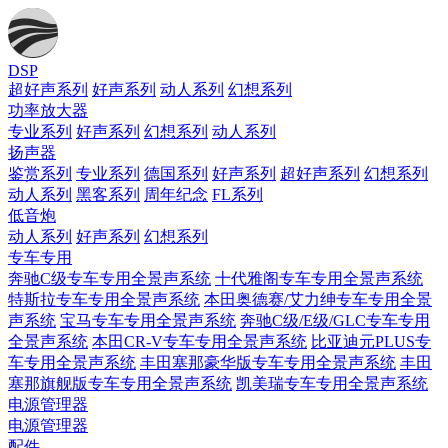
DSP
超好声系列
好声系列
动人系列
幻想系列
功率放大器
专业系列
好声系列
幻想系列
动人系列
扬声器
鉴赏系列
专业系列
德国系列
好声系列
超好声系列
幻想系列
动人系列
黑客系列
周年纪念
FL系列
低音炮
动人系列
好声系列
幻想系列
专车专用
奔驰C级专车专用全景声系统
十代雅阁专车专用全景声系统
特斯拉专车专用全景声系统
本田奥德赛/艾力绅专车专用全景
声系统
宝马专车专用全景声系统
奔驰C级/E级/GLC专车专用
全景声系统
本田CR-V专车专用全景声系统
比亚迪元PLUS专
车专用全景声系统
丰田塞那豪华版专车专用全景声系统
丰田
塞那旗舰版专车专用全景声系统
凯美瑞专车专用全景声系统
电源管理器
电源管理器
配件