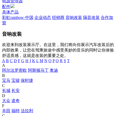
电源管理器
配件
具体产品
彩虹rainbow·中国
企业动态
经销商
音响改装
隔音改装
合作加
盟
音响改装
欢迎来到改装展示厅。在这里，我们将向你展示汽车改装后的
内部效果，让您在驾乘旅途中感受美妙的音乐的同时让你体验
舒适质感，这就是改装的重要之处。
A
B
C
D
F
G
H
J
K
L
M
N
O
P
Q
R
S
T
A
阿尔法罗密欧
阿斯顿马丁
奥迪
B
宝马
宝骏
保时捷
C
长城
长安
D
大众
道奇
F
丰田
福特
法拉利
G