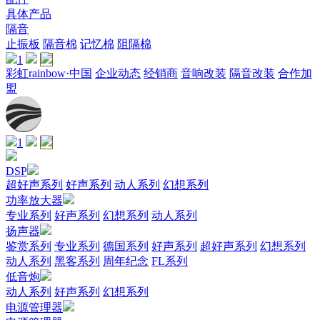
具体产品
隔音
止振板
隔音棉
记忆棉
阻隔棉
1
彩虹rainbow·中国
企业动态
经销商
音响改装
隔音改装
合作加
盟
1
DSP
超好声系列
好声系列
动人系列
幻想系列
功率放大器
专业系列
好声系列
幻想系列
动人系列
扬声器
鉴赏系列
专业系列
德国系列
好声系列
超好声系列
幻想系列
动人系列
黑客系列
周年纪念
FL系列
低音炮
动人系列
好声系列
幻想系列
电源管理器