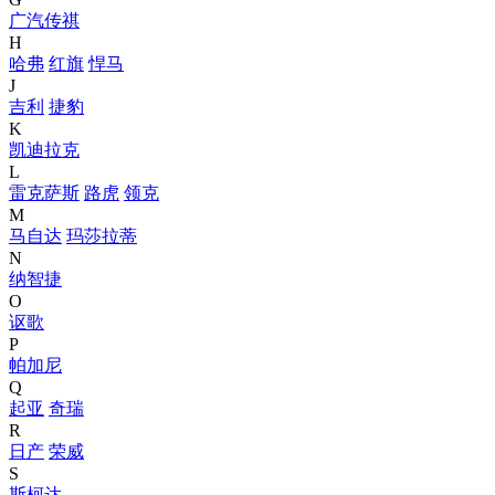
广汽传祺
H
哈弗
红旗
悍马
J
吉利
捷豹
K
凯迪拉克
L
雷克萨斯
路虎
领克
M
马自达
玛莎拉蒂
N
纳智捷
O
讴歌
P
帕加尼
Q
起亚
奇瑞
R
日产
荣威
S
斯柯达