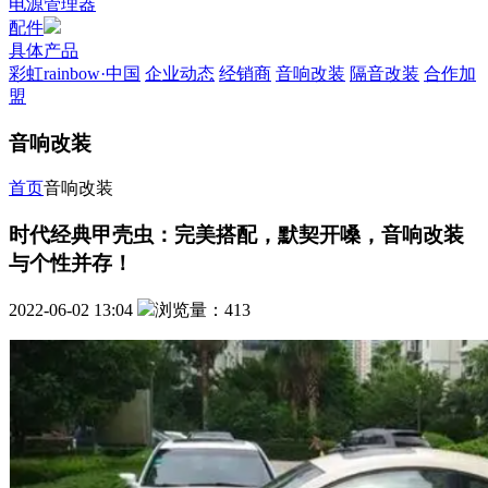
电源管理器
配件
具体产品
彩虹rainbow·中国
企业动态
经销商
音响改装
隔音改装
合作加
盟
音响改装
首页
音响改装
时代经典甲壳虫：完美搭配，默契开嗓，音响改装
与个性并存！
2022-06-02 13:04
浏览量：413