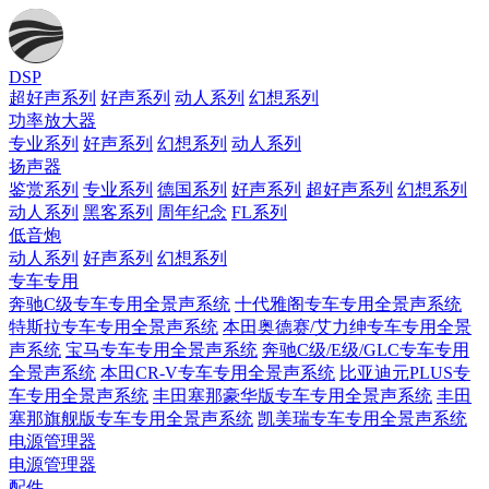
DSP
超好声系列
好声系列
动人系列
幻想系列
功率放大器
专业系列
好声系列
幻想系列
动人系列
扬声器
鉴赏系列
专业系列
德国系列
好声系列
超好声系列
幻想系列
动人系列
黑客系列
周年纪念
FL系列
低音炮
动人系列
好声系列
幻想系列
专车专用
奔驰C级专车专用全景声系统
十代雅阁专车专用全景声系统
特斯拉专车专用全景声系统
本田奥德赛/艾力绅专车专用全景
声系统
宝马专车专用全景声系统
奔驰C级/E级/GLC专车专用
全景声系统
本田CR-V专车专用全景声系统
比亚迪元PLUS专
车专用全景声系统
丰田塞那豪华版专车专用全景声系统
丰田
塞那旗舰版专车专用全景声系统
凯美瑞专车专用全景声系统
电源管理器
电源管理器
配件