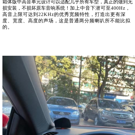
箱体版中高音单元设计可以适配几乎所有车型，真正的做到无
损安装，不损坏原车音响系统！
加上
中音下潜可至
400Hz，
高音上限可达到22KHz的优秀宽频特性
，
打造出更有深
度、宽度、高度的声场，这是普通两分频喇叭所不能比拟
的。