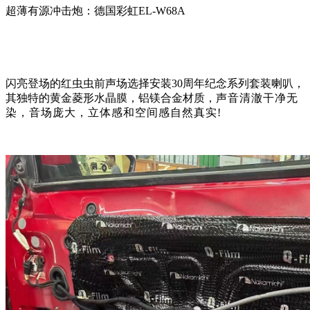
超薄有源冲击炮：德国彩虹
EL-W68A
闪亮登场的红虫虫前声场选择安装
30周年纪念系列套装喇叭，
其独特的
黄金菱形水晶膜，铝镁合金材质，
声音清澈干净无
染，音场庞大，立体感和空间感自然真实
!