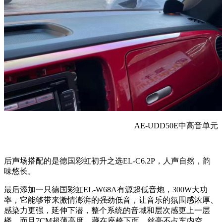
AE-UDD50E中高音单元
后声场搭配的是德国彩虹初升之选
EL-C6.2P，人声自然，韵
味悠长。
最后
添加一
只
德国彩虹
EL-W68A有源超低音
炮，
300W大功
率，
它能够带来激情澎湃的强劲低音，让音乐的氛围感浓厚、
感染力更强
，延伸下潜，整个系统的音域和层次感更上一层
楼
。
而且
7CM超薄高度，藏在座椅下面，丝毫不占车内空