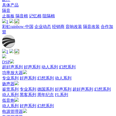
具体产品
隔音
止振板
隔音棉
记忆棉
阻隔棉
1
彩虹rainbow·中国
企业动态
经销商
音响改装
隔音改装
合作加
盟
1
DSP
超好声系列
好声系列
动人系列
幻想系列
功率放大器
专业系列
好声系列
幻想系列
动人系列
扬声器
鉴赏系列
专业系列
德国系列
好声系列
超好声系列
幻想系列
动人系列
黑客系列
周年纪念
FL系列
低音炮
动人系列
好声系列
幻想系列
电源管理器