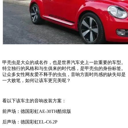
甲壳虫
是大众的成名作，也是世界汽车史上一款重要的车型。
特立独行
的
风格和与生俱来
的
时代感
，是
甲壳虫
的
身份标签
。
让众多女性网友爱不释手的虫虫，音响方面时尚感的缺失却是
一大败笔，如何让该车更完美呢？
看以下该车主的音响改装方案：
前声场：德国彩虹
AE-30TH酷炫版
后声场：德国彩虹
EL-C6.2P