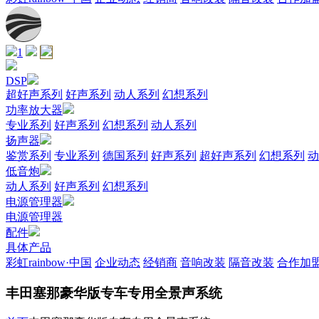
1
DSP
超好声系列
好声系列
动人系列
幻想系列
功率放大器
专业系列
好声系列
幻想系列
动人系列
扬声器
鉴赏系列
专业系列
德国系列
好声系列
超好声系列
幻想系列
动
低音炮
动人系列
好声系列
幻想系列
电源管理器
电源管理器
配件
具体产品
彩虹rainbow·中国
企业动态
经销商
音响改装
隔音改装
合作加
丰田塞那豪华版专车专用全景声系统