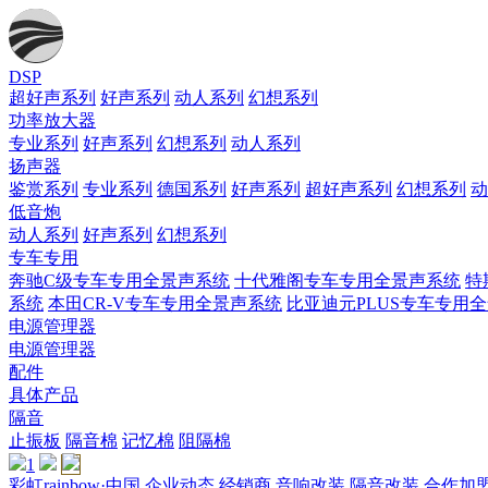
DSP
超好声系列
好声系列
动人系列
幻想系列
功率放大器
专业系列
好声系列
幻想系列
动人系列
扬声器
鉴赏系列
专业系列
德国系列
好声系列
超好声系列
幻想系列
动
低音炮
动人系列
好声系列
幻想系列
专车专用
奔驰C级专车专用全景声系统
十代雅阁专车专用全景声系统
特
系统
本田CR-V专车专用全景声系统
比亚迪元PLUS专车专用
电源管理器
电源管理器
配件
具体产品
隔音
止振板
隔音棉
记忆棉
阻隔棉
1
彩虹rainbow·中国
企业动态
经销商
音响改装
隔音改装
合作加