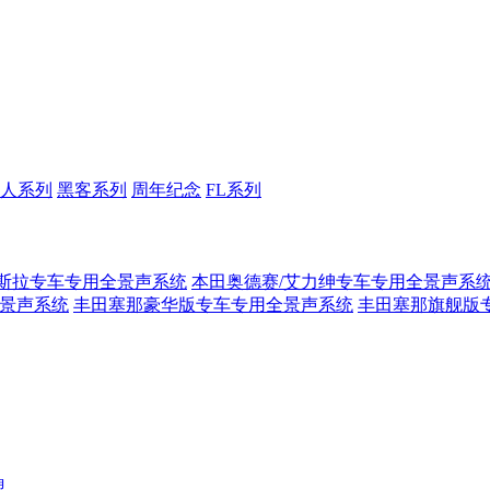
人系列
黑客系列
周年纪念
FL系列
斯拉专车专用全景声系统
本田奥德赛/艾力绅专车专用全景声系
全景声系统
丰田塞那豪华版专车专用全景声系统
丰田塞那旗舰版
盟