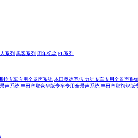
人系列
黑客系列
周年纪念
FL系列
斯拉专车专用全景声系统
本田奥德赛/艾力绅专车专用全景声系
全景声系统
丰田塞那豪华版专车专用全景声系统
丰田塞那旗舰版
盟