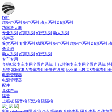
DSP
超好声系列
好声系列
动人系列
幻想系列
功率放大器
专业系列
好声系列
幻想系列
动人系列
扬声器
鉴赏系列
专业系列
德国系列
好声系列
超好声系列
幻想系列
动
低音炮
动人系列
好声系列
幻想系列
专车专用
奔驰C级专车专用全景声系统
十代雅阁专车专用全景声系统
特
系统
本田CR-V专车专用全景声系统
比亚迪元PLUS专车专用
电源管理器
电源管理器
配件
具体产品
隔音
止振板
隔音棉
记忆棉
阻隔棉
1
彩虹rainbow·中国
企业动态
经销商
音响改装
隔音改装
合作加