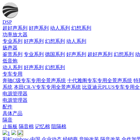
DSP
超好声系列
好声系列
动人系列
幻想系列
功率放大器
专业系列
好声系列
幻想系列
动人系列
扬声器
鉴赏系列
专业系列
德国系列
好声系列
超好声系列
幻想系列
动
低音炮
动人系列
好声系列
幻想系列
专车专用
奔驰C级专车专用全景声系统
十代雅阁专车专用全景声系统
特
系统
本田CR-V专车专用全景声系统
比亚迪元PLUS专车专用
电源管理器
电源管理器
配件
具体产品
隔音
止振板
隔音棉
记忆棉
阻隔棉
1
彩虹rainbow·中国
企业动态
经销商
音响改装
隔音改装
合作加