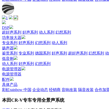
1
DSP
超好声系列
好声系列
动人系列
幻想系列
功率放大器
专业系列
好声系列
幻想系列
动人系列
扬声器
鉴赏系列
专业系列
德国系列
好声系列
超好声系列
幻想系列
动
低音炮
动人系列
好声系列
幻想系列
电源管理器
电源管理器
配件
具体产品
彩虹rainbow·中国
企业动态
经销商
音响改装
隔音改装
合作加
本田CR-V专车专用全景声系统