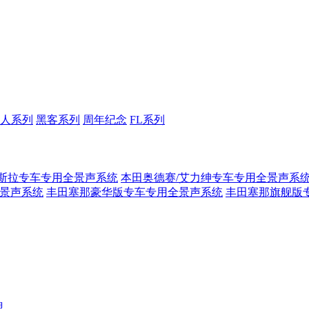
人系列
黑客系列
周年纪念
FL系列
斯拉专车专用全景声系统
本田奥德赛/艾力绅专车专用全景声系
全景声系统
丰田塞那豪华版专车专用全景声系统
丰田塞那旗舰版
盟