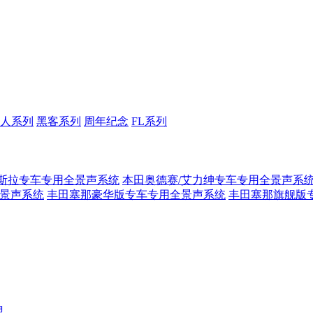
人系列
黑客系列
周年纪念
FL系列
斯拉专车专用全景声系统
本田奥德赛/艾力绅专车专用全景声系
全景声系统
丰田塞那豪华版专车专用全景声系统
丰田塞那旗舰版
盟