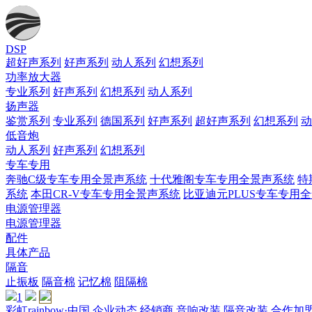
DSP
超好声系列
好声系列
动人系列
幻想系列
功率放大器
专业系列
好声系列
幻想系列
动人系列
扬声器
鉴赏系列
专业系列
德国系列
好声系列
超好声系列
幻想系列
动
低音炮
动人系列
好声系列
幻想系列
专车专用
奔驰C级专车专用全景声系统
十代雅阁专车专用全景声系统
特
系统
本田CR-V专车专用全景声系统
比亚迪元PLUS专车专用
电源管理器
电源管理器
配件
具体产品
隔音
止振板
隔音棉
记忆棉
阻隔棉
1
彩虹rainbow·中国
企业动态
经销商
音响改装
隔音改装
合作加