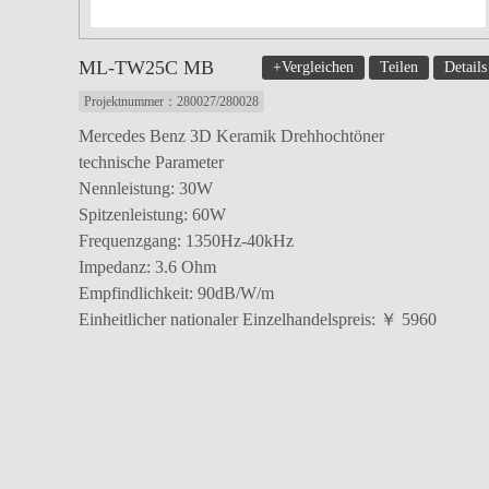
ML-TW25C MB
+Vergleichen
Teilen
Details
Projektnummer：280027/280028
Mercedes Benz 3D Keramik Drehhochtöner
technische Parameter
Nennleistung: 30W
Spitzenleistung: 60W
Frequenzgang: 1350Hz-40kHz
Impedanz: 3.6 Ohm
Empfindlichkeit: 90dB/W/m
Einheitlicher nationaler Einzelhandelspreis: ￥ 5960