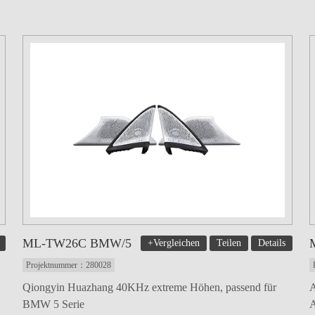
ML-TW26C BMW/5
+Vergleichen
Teilen
Details
Projektnummer：280028
Qiongyin Huazhang 40KHz extreme Höhen, passend für
A
BMW 5 Serie
A