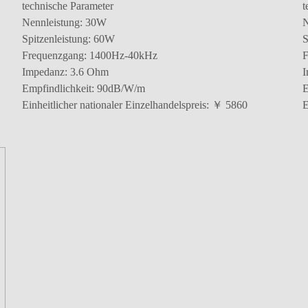
technische Parameter
t
Nennleistung: 30W
N
Spitzenleistung: 60W
S
Frequenzgang: 1400Hz-40kHz
F
Impedanz: 3.6 Ohm
I
Empfindlichkeit: 90dB/W/m
E
Einheitlicher nationaler Einzelhandelspreis: ￥ 5860
E