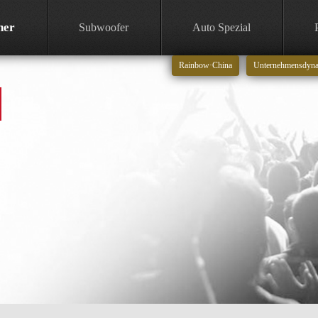
her
Subwoofer
Auto Spezial
Rainbow·China
Unternehmensdyn